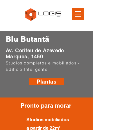
Blu Butantã
Av. Corifeu de Azevedo
Marques, 1450
Studios completos e mobiliados -
Edifício Inteligente
Plantas
Pronto para morar
Studios mobiliados
a partir de 22m²