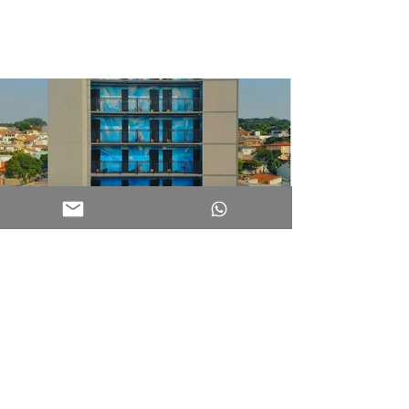
+55 11 994610030
cadu@logisempreendimentos.com.br