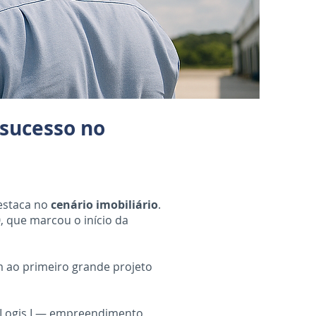
 sucesso no
estaca no
cenário imobiliário
.
, que marcou o início da
m ao primeiro grande projeto
do Logis I — empreendimento