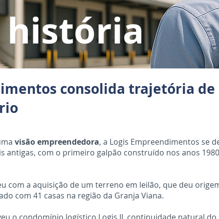
história
mentos consolida trajetória de
rio
uma
visão empreendedora
, a Logis Empreendimentos se d
is antigas, com o primeiro galpão construído nos anos 1980
eu com a aquisição de um terreno em leilão, que deu orige
ado com 41 casas na região da Granja Viana.
eu o condomínio logístico Logis II, continuidade natural 